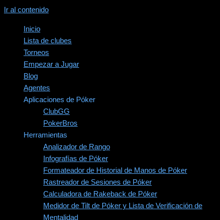
Ir al contenido
Inicio
Lista de clubes
Torneos
Empezar a Jugar
Blog
Agentes
Aplicaciones de Póker
ClubGG
PokerBros
Herramientas
Analizador de Rango
Infografías de Póker
Formateador de Historial de Manos de Póker
Rastreador de Sesiones de Póker
Calculadora de Rakeback de Póker
Medidor de Tilt de Póker y Lista de Verificación de
Mentalidad