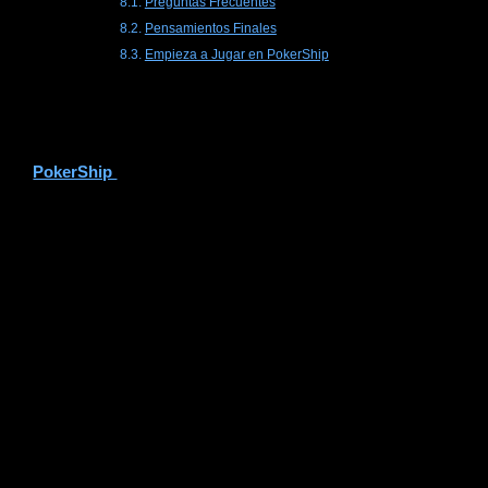
Preguntas Frecuentes
Pensamientos Finales
Empieza a Jugar en PokerShip
¿Por qué importa el VPIP en
PokerShip?
PokerShip
se basa en entornos de club estructurados en
lugar de lobbies públicos anónimos. Dado que los grupos
de jugadores a menudo se repiten, comprender las
tendencias a largo plazo se vuelve más valioso que
reaccionar a los resultados a corto plazo.
El VPIP ayuda a abordar esto al mostrar con qué
frecuencia un jugador pone fichas voluntariamente en el
bote antes del flop. Cuando se usa correctamente,
proporciona contexto sobre cuán activos o selectivos
tienden a ser los jugadores en una mesa, lo que permite
tomar decisiones más informadas en lugar de conjeturas.