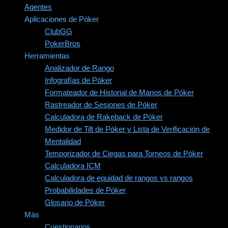
Agentes
Aplicaciones de Póker
ClubGG
PokerBros
Herramientas
Analizador de Rango
Infografías de Póker
Formateador de Historial de Manos de Póker
Rastreador de Sesiones de Póker
Calculadora de Rakeback de Póker
Medidor de Tilt de Póker y Lista de Verificación de
Mentalidad
Temporizador de Ciegas para Torneos de Póker
Calculadora ICM
Calculadora de equidad de rangos vs rangos
Probabilidades de Póker
Glosario de Póker
Más
Cuestionarios