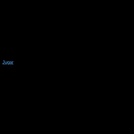
Jugar