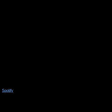
Spotify