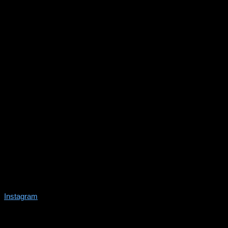
Instagram