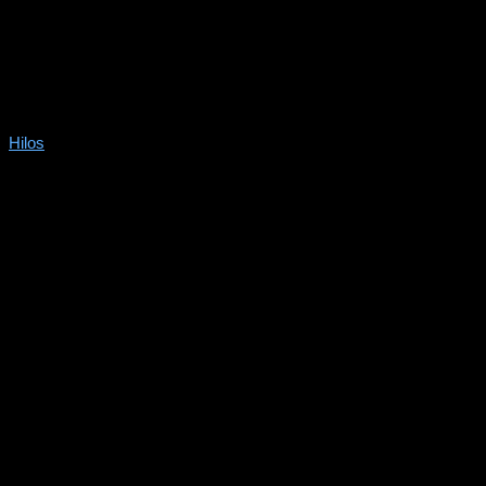
Hilos