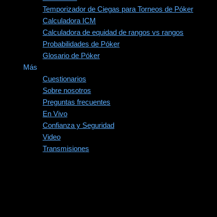
Temporizador de Ciegas para Torneos de Póker
Calculadora ICM
Calculadora de equidad de rangos vs rangos
Probabilidades de Póker
Glosario de Póker
Más
Cuestionarios
Sobre nosotros
Preguntas frecuentes
En Vivo
Confianza y Seguridad
Video
Transmisiones