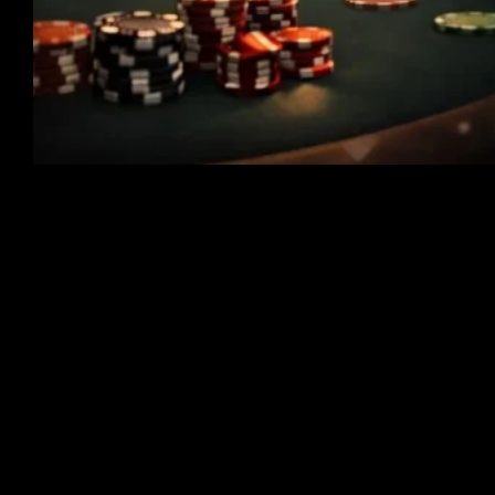
La imagen de un jugador de póker viviendo una vida de lujo
viajando a destinos exóticos, sentándose en mesas de
altas apuestas y ganando botes masivos es cautivadora.
Las películas, las redes sociales y las transmisiones de
póker a menudo retratan esto
glamurosa vida del póker
,
haciendo que parezca una carrera de ensueño sin
esfuerzo. Pero, ¿cuánto de esto es realidad y cuánto es
solo el
mito del estilo de vida del póker
? Detrás de las
llamativas publicaciones de Instagram y los torneos
televisados, los jugadores de póker profesionales siguen
rutinas rigurosas, enfrentan inmensos desafíos mentales y
navegan largas horas que pocos extraños realmente