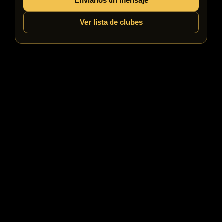
Envíanos un mensaje
Ver lista de clubes
Noche: Relajación y Recuperación
La resistencia mental es vital. Los profesionales enfatizan
la recuperación a través de:
Sueño:
7–9 horas de sueño de calidad para
mantener el enfoque.
Desintoxicación Digital:
Limitar el contenido
estresante o el tiempo de pantalla innecesario ayuda
a relajar la mente.
Aficiones y vida social:
Las actividades fuera del
póker, como leer o pasar tiempo con la familia, son
cruciales para el bienestar emocional.
Sin una recuperación adecuada, el rendimiento a largo