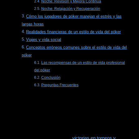
Noche: Revisión y Mejora Continua
Noche: Relajación y Recuperación
Cómo los jugadores de póker manejan el estrés y las
largas horas
Realidades financieras de un estilo de vida del póker
Viajes y vida social
Conceptos erróneos comunes sobre el estilo de vida del
póker
Las recompensas de un estilo de vida profesional
del póker
Conclusión
Preguntas Frecuentes
El atractivo del estilo de vida del
póker
A primera vista, el estilo de vida del póker parece un sueño
hecho realidad. El público a menudo asocia el póker con:
Altos ingresos:
Masivo
victorias en torneos y