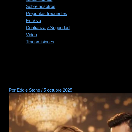
Sobre nosotros
Preguntas frecuentes
En Vivo
Confianza y Seguridad
Video
Transmisiones
Estilo de vida del póker:
¿Es realmente glamuroso o
solo un mito?
Por
Eddie Stone
/
5 octubre 2025