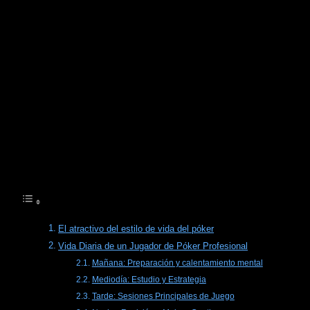
entienden.
Este artículo profundiza en la
vida de un jugador de
póker
, explorando si el estilo de vida del póker es
realmente glamuroso o más complejo de lo que parece.
Examinaremos las rutinas diarias, el manejo del estrés, los
altibajos financieros y emocionales, y lo que realmente se
necesita para mantener un
estilo de vida profesional del
póker
.
Tabla de Contenidos
El atractivo del estilo de vida del póker
Vida Diaria de un Jugador de Póker Profesional
Mañana: Preparación y calentamiento mental
Mediodía: Estudio y Estrategia
Tarde: Sesiones Principales de Juego