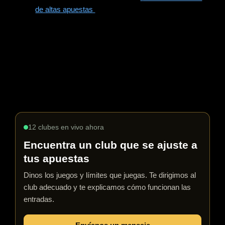
de altas apuestas
o analizar el juego de los
compañeros ayuda a adaptar estrategias
Diario de póker:
Documentar victorias, derrotas,
estados mentales y lecciones aprendidas fomenta la
autoconciencia y el crecimiento a largo plazo.
El estilo de vida del póker no se trata solo del juego, es una
carrera que requiere compromiso con la mejora continua.
12 clubes en vivo ahora
Encuentra un club que se ajuste a
tus apuestas
Dinos los juegos y límites que juegas. Te dirigimos al
club adecuado y te explicamos cómo funcionan las
entradas.