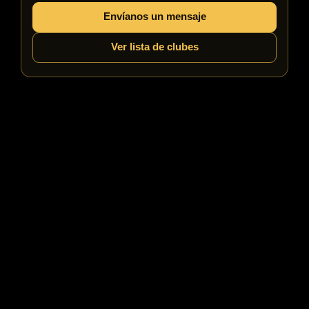
Envíanos un mensaje
Ver lista de clubes
Tirar las cartas con gracia
Si decides retirarte, desliza tus cartas hacia el crupier sin
revelarlas al resto de la mesa. Esto mantiene el misterio de
tu mano y respeta la privacidad de tu juego.
La etiqueta de las apuestas
Las apuestas están en el corazón del póker, y la forma en
que realizas tus apuestas puede decir mucho de ti como
jugador. La etiqueta adecuada para apostar es esencial
para garantizar la claridad, la equidad y el respeto en la
mesa.