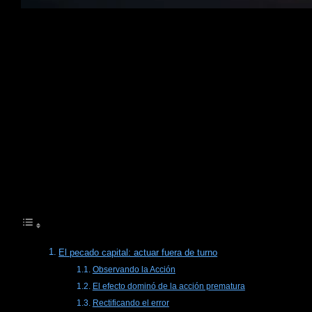
El póker, un juego cargado de tradición, habilidad y guerra
psicológica, es más que una simple batalla de cartas; es
una danza de decoro y reglas no escritas que se espera
que todo jugador siga. Estas etiquetas, aunque no estén
inscritas en el libro de reglas, son esenciales para
mantener la integridad, el ritmo y el disfrute del juego. Ya
seas un jugador experimentado o nuevo en el tapete,
comprender estas sutilezas puede mejorar enormemente
tu experiencia de juego y tu reputación en la mesa.
Tabla de Contenidos
El pecado capital: actuar fuera de turno
Observando la Acción
El efecto dominó de la acción prematura
Rectificando el error