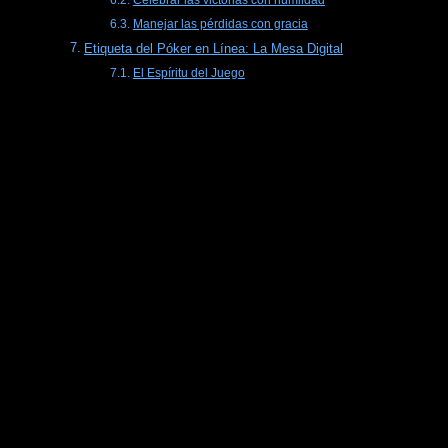
Celebrar las victorias con humildad
Manejar las pérdidas con gracia
Etiqueta del Póker en Línea: La Mesa Digital
El Espíritu del Juego
El pecado capital: actuar fuera de
turno
Uno de los aspectos más cruciales de la etiqueta del póker
es saber cuándo es tu turno de actuar y respetar el orden
de juego. Actuar fuera de turno puede alterar el flujo del
juego, dar ventajas injustas o revelar inadvertidamente tus
intenciones estratégicas. Es fundamental prestar atención
al juego y esperar tu turno para pasar, apostar, subir o
retirarse. Esto no solo mantiene el juego en movimiento de
manera fluida, sino que también mantiene un sentido de
justicia y respeto entre los jugadores.
Observando la Acción