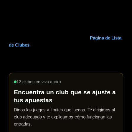
clara y concisa. Dales la vuelta sobre la mesa para evitar
sospechas de juego de manos o manipulación.
Buscando practicar en entornos que priorizan el juego
limpio y la etiqueta adecuada? Echa un vistazo a nuestras
comunidades de póker de confianza en la
Página de Lista
de Clubes
, donde encontrarás clubes bien administrados
que valoran la estructura y el profesionalismo en el felt
virtual.
12 clubes en vivo ahora
Encuentra un club que se ajuste a
tus apuestas
Dinos los juegos y límites que juegas. Te dirigimos al
club adecuado y te explicamos cómo funcionan las
entradas.