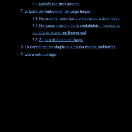
Mantén registros básicos
6. Lista de verificación de juego limpio
No uses herramientas prohibidas durante el juego
No hagas ghosting, no te confabuléis ni compartas
pantalla de manos en tiempo real
Separa el estudio del juego
La configuración simple que causa menos problemas
Lleva esto contigo
Empieza con la regla que más
importa
No uses una VPN ni una herramienta de suplantación
de ubicación para acceder a un sitio de póker desde un
lugar donde no tengas permiso para jugar.
Muchos
operadores tratan esto como una violación de los términos,
y puede llevar a restricciones de cuenta, saldos
confiscados o cierre permanente. Las políticas de
seguridad y los sistemas KYC se basan en la verificación