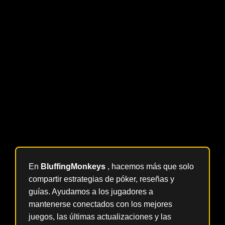
atajos
Esa configuración es aburrida. Bien. Aburrido es lo que
mantiene las cuentas abiertas.
Lleva esto contigo
La forma más rápida de perder el acceso a una cuenta de
póker no suele ser haciendo trampa. Es una configuración
descuidada. Dispositivo limpio, identidad limpia, conexión
limpia, registros limpios. Ese es el estándar.
En
BluffingMonkeys
, hacemos más que solo
compartir estrategias de póker, reseñas y
guías. Ayudamos a los jugadores a
mantenerse conectados con los mejores
juegos, las últimas actualizaciones y las