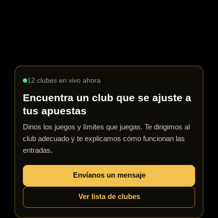
Mantén el sistema operativo y el navegador actualizados
Los sistemas obsoletos son objetivos fáciles. Los parches
de seguridad importan más de lo que la mayoría de los
jugadores piensan.
12 clubes en vivo ahora
Encuentra un club que se ajuste a
tus apuestas
Dinos los juegos y límites que juegas. Te dirigimos al
club adecuado y te explicamos cómo funcionan las
entradas.
Envíanos un mensaje
Ver lista de clubes