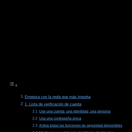
dramáticos. Son aburridos.
A reused password. A sketchy laptop. A «temporary» VPN
left on. A second account you forgot existed. Those are the
leaks that get players locked out, flagged for review, or
worse.
Aquí tienes una lista de verificación clara para mantener
seguro tu setup de póker en línea en 2026 sin hacer nada
que ponga tu cuenta en riesgo.
Tabla de Contenidos
Empieza con la regla que más importa
1. Lista de verificación de cuenta
Use una cuenta, una identidad, una persona
Usa una contraseña única
Activa todas las funciones de seguridad disponibles