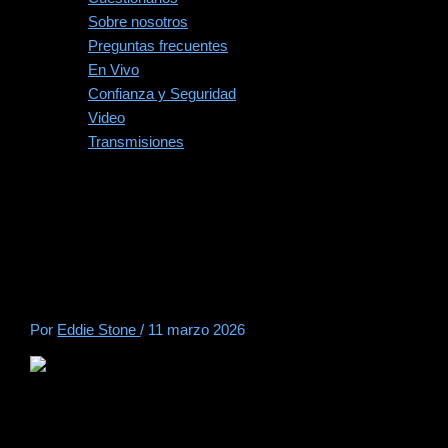
Sobre nosotros
Preguntas frecuentes
En Vivo
Confianza y Seguridad
Video
Transmisiones
Lista de Verificación de
Seguridad de Póker en
Línea: VPNs, Dispositivos y
Cuentas
Por
Eddie Stone
/
11 marzo 2026
La mayoría de los errores de seguridad en el póker no son