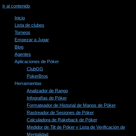
Ir al contenido
Inicio
Lista de clubes
Torneos
Empezar a Jugar
Blog
Agentes
Aplicaciones de Póker
ClubGG
PokerBros
Herramientas
Analizador de Rango
Infografías de Póker
Formateador de Historial de Manos de Póker
Rastreador de Sesiones de Póker
Calculadora de Rakeback de Póker
Medidor de Tilt de Póker y Lista de Verificación de
Mentalidad