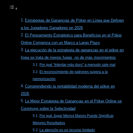
Estrategias de Ganancias de Póker en Línea que Definen
a los Jugadores Ganadores en 2026
El Pensamiento Estratégico para Beneficios en el Póker
Online Comienza con un Marco a Largo Plazo
La ejecución de la estrategia de ganancias en el póker en
línea se trata de menos fugas, no de más movimientos
Por qué “Intentar más duro” a menudo sale mal
El reconocimiento de patrones supera a la
memorización
Comprendiendo la rentabilidad moderna del póker en
2026
La Mejor Estrategia de Ganancias en el Póker Online se
Construye sobre la Selectividad
Por qué Jugar Menos Manos Puede Significar
Mejores Resultados
La atención es un recurso limitado