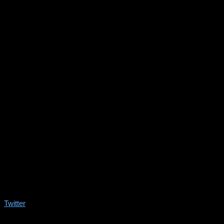
Twitter