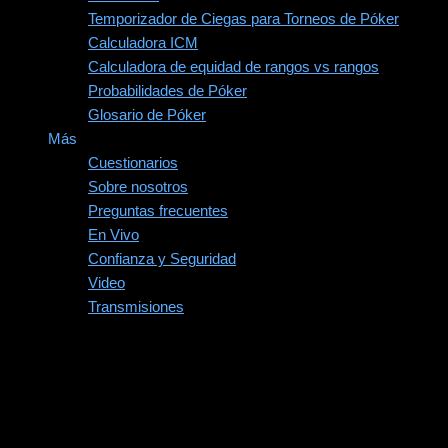
Temporizador de Ciegas para Torneos de Póker
Calculadora ICM
Calculadora de equidad de rangos vs rangos
Probabilidades de Póker
Glosario de Póker
Más
Cuestionarios
Sobre nosotros
Preguntas frecuentes
En Vivo
Confianza y Seguridad
Video
Transmisiones