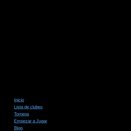
Inicio
Lista de clubes
Torneos
Empezar a Jugar
Blog