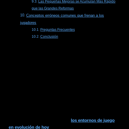
Las Pequeñas Mejoras se Acumulan Más Rápido
que las Grandes Reformas
Conceptos erróneos comunes que frenan a los
jugadores
Preguntas Frecuentes
Conclusión
Estrategias de Ganancias de Póker
en Línea que Definen a los Jugadores
Ganadores en 2026
El mayor error que cometen los jugadores hoy en día es
asumir que el juego es el mismo que hace unos años. No
lo es. Las reglas no han cambiado, pero el entorno sí. Más
información, mejores herramientas y una toma de
decisiones más rigurosa han elevado el nivel básico.
Lo que separa a los ganadores ahora es cómo responden
a esa realidad mientras navegan
los entornos de juego
en evolución de hoy
.