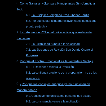
Cómo Ganar al Póker para Principiantes Sin Complicar
Todo
La Disciplina Temprana Crea Libertad Tardía
Por qué copiar a jugadores avanzados demasiado
pronto perjudica
Estrategias de ROI en el póker online que realmente
funcionan
La Estabilidad Supera a la Volatilidad
Las Sesiones de Revisión Son Donde Ocurre el
Progreso
Por qué el Control Emocional es la Verdadera Ventaja
El Desapego Mejora la Precisión
La confianza proviene de la preparación, no de los
resultados
¿Por qué los consejos antiguos ya no funcionan de
manera fiable?
Construyendo un sistema personal que escala
La consistencia vence a la motivación