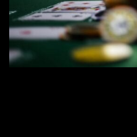
El póker ha evolucionado de partidas en salas de
fumadores a un fenómeno global, gracias a internet y a los
torneos mundiales. En esta guía, exploraremos cómo
juegan a este juego en diferentes regiones, cómo las
diferencias culturales y legales impactan el crecimiento del
póker, y qué estrategias pueden ayudarte a adaptarte en
2025 y más allá.
¿Quieres entender la obsesión mundial por el póker?