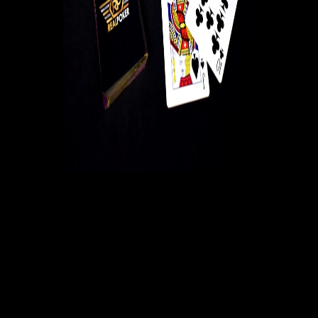
El póker no es un juego monolítico; abarca una amplia
gama de estilos de juego que pueden impactar
significativamente cómo uno aborda cada sesión. Los
jugadores generalmente se pueden categorizar en varios
arquetipos: tight-aggressive (cerrado-agresivo), loose-
aggressive (abierto-agresivo), tight-passive (cerrado-
pasivo) y loose-passive (abierto-pasivo). Cada estilo viene
con sus propias fortalezas y debilidades, y comprenderlas