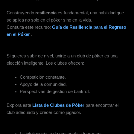
Construyendo
resiliencia
es fundamental, una habilidad que
se aplica no solo en el póker sino en la vida.
Consulta este recurso:
Guía de Resiliencia para el Regreso
en el Póker
.
Clubes de Póker: Un Movimiento Inteligente para Crecer
Si quieres subir de nivel, unirte a un club de póker es una
elección inteligente. Los clubes ofrecen:
Competición constante,
Apoyo de la comunidad,
Perspectivas de gestión de bankroll.
Explora este
Lista de Clubes de Póker
para encontrar el
club adecuado y crecer como jugador.
¿Inteligencia vs. Experiencia: ¿Cuál importa más?
La inteligencia te da una ventaja temprana.