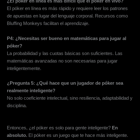
¿El póker en línea es más difícil que el póker en vivo?
El póker en línea es más rápido y requiere leer los patrones
de apuestas en lugar del lenguaje corporal. Recursos como
Bluffing Monkeys facilitan el aprendizaje.
P4: ¿Necesitas ser bueno en matemáticas para jugar al
póker?
La probabilidad y las cuotas básicas son suficientes. Las
matemáticas avanzadas no son necesarias para jugar
inteligentemente.
¿Pregunta 5: ¿Qué hace que un jugador de póker sea
realmente inteligente?
No solo coeficiente intelectual, sino resiliencia, adaptabilidad y
disciplina.
Pensamientos Finales
Entonces, ¿el póker es solo para gente inteligente?
En
absoluto.
El póker es un juego que te hace más inteligente.