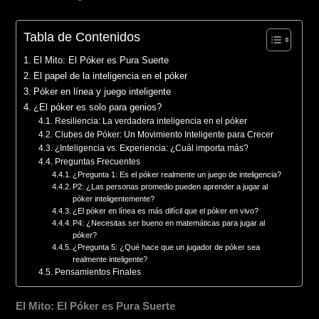
Tabla de Contenidos
El Mito: El Póker es Pura Suerte
El papel de la inteligencia en el póker
Póker en línea y juego inteligente
¿El póker es solo para genios?
Resiliencia: La verdadera inteligencia en el póker
Clubes de Póker: Un Movimiento Inteligente para Crecer
¿Inteligencia vs. Experiencia: ¿Cuál importa más?
Preguntas Frecuentes
¿Pregunta 1: Es el póker realmente un juego de inteligencia?
P2: ¿Las personas promedio pueden aprender a jugar al
póker inteligentemente?
¿El póker en línea es más difícil que el póker en vivo?
P4: ¿Necesitas ser bueno en matemáticas para jugar al
póker?
¿Pregunta 5: ¿Qué hace que un jugador de póker sea
realmente inteligente?
Pensamientos Finales
El Mito: El Póker es Pura Suerte