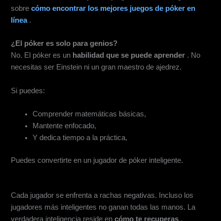
sobre
cómo encontrar los mejores juegos de póker en
línea
.
¿El póker es solo para genios?
No. El póker es un
habilidad que se puede aprender
. No
necesitas ser Einstein ni un gran maestro de ajedrez.
Si puedes:
Comprender matemáticas básicas,
Mantente enfocado,
Y dedica tiempo a la práctica,
Puedes convertirte en un jugador de póker inteligente.
Resiliencia: La verdadera inteligencia en el póker
Cada jugador se enfrenta a rachas negativas. Incluso los
jugadores más inteligentes no ganan todas las manos. La
verdadera inteligencia reside en
cómo te recuperas
.