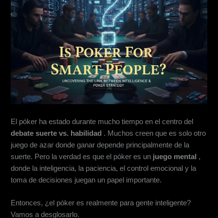
El póker ha estado durante mucho tiempo en el centro del
debate suerte vs. habilidad
. Muchos creen que es solo otro
juego de azar donde ganar depende principalmente de la
suerte. Pero la verdad es que el póker es un
juego mental
,
donde la inteligencia, la paciencia, el control emocional y la
toma de decisiones juegan un papel importante.
Entonces, ¿el póker es realmente para gente inteligente?
Vamos a desglosarlo.