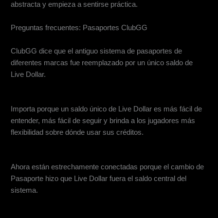
abstracta y empieza a sentirse práctica.
Preguntas frecuentes: Pasaportes ClubGG
¿Qué cambió con los pasaportes de ClubGG?
ClubGG dice que el antiguo sistema de pasaportes de
diferentes marcas fue reemplazado por un único saldo de
Live Dollar.
¿Por qué importa la nueva estructura del Pasaporte ClubGG?
Importa porque un saldo único de Live Dollar es más fácil de
entender, más fácil de seguir y brinda a los jugadores más
flexibilidad sobre dónde usar sus créditos.
¿Son los Pasaportes de ClubGG lo mismo que los Dólares en Vivo de ClubGG?
Ahora están estrechamente conectadas porque el cambio de
Pasaporte hizo que Live Dollar fuera el saldo central del
sistema.
¿Es el cambio de Pasaporte solo una actualización cosmética?