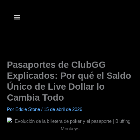
Ir
al
contenido
Lista de clubes
Empezar a Jugar
Aplicaciones de Póker
Pasaportes de ClubGG
Explicados: Por qué el Saldo
Único de Live Dollar lo
Cambia Todo
Por
Eddie Stone
/
15 de abril de 2026