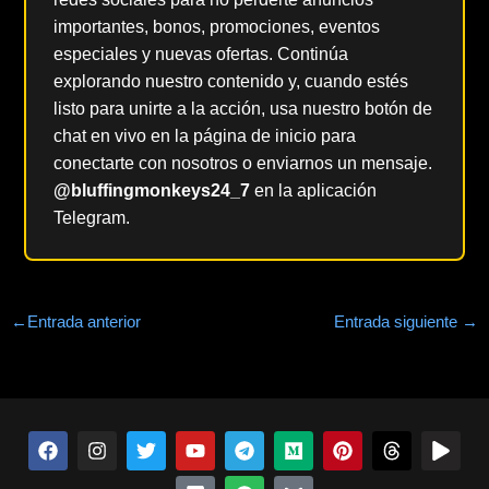
importantes, bonos, promociones, eventos
especiales y nuevas ofertas. Continúa
explorando nuestro contenido y, cuando estés
listo para unirte a la acción, usa nuestro botón de
chat en vivo en la página de inicio para
conectarte con nosotros o enviarnos un mensaje.
@bluffingmonkeys24_7
en la aplicación
Telegram.
←
Entrada anterior
Entrada siguiente
→
F
I
T
Y
D
T
S
M
B
P
H
J
a
n
w
o
i
e
p
e
l
i
i
u
c
s
i
u
s
l
o
d
u
n
l
g