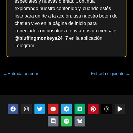
especiales y nuevas ofertas. Continúa
explorando nuestro contenido y, cuando estés
listo para unirte a la acción, usa nuestro botón de
chat en vivo en la página de inicio para
conectarte con nosotros o enviarnos un mensaje.
@bluffingmonkeys24_7
en la aplicación
Telegram.
←
Entrada anterior
Entrada siguiente
→
F
I
T
Y
D
T
S
M
B
P
H
J
a
n
w
o
i
e
p
e
l
i
i
u
c
s
i
u
s
l
o
d
u
n
l
g
e
t
t
t
c
e
t
i
e
t
o
a
b
a
t
u
o
g
i
u
s
e
s
r
o
g
e
b
r
r
f
m
k
r