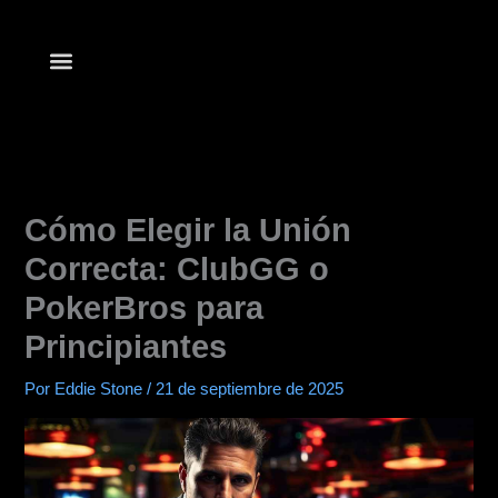
Ir
al
contenido
Lista de clubes
Empezar a Jugar
Aplicaciones de Póker
Cómo Elegir la Unión
Correcta: ClubGG o
PokerBros para
Principiantes
Por
Eddie Stone
/
21 de septiembre de 2025