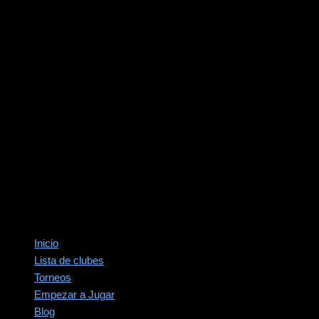
Inicio
Lista de clubes
Torneos
Empezar a Jugar
Blog