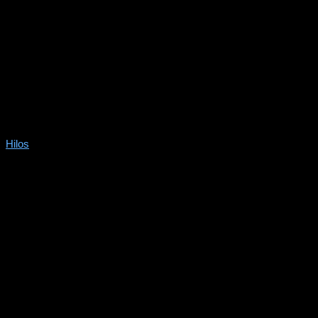
Hilos