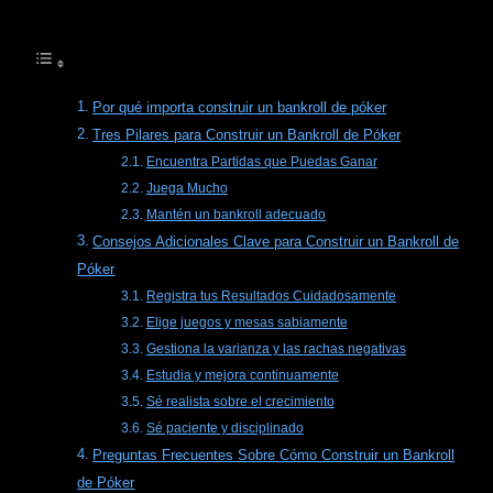
Tabla de Contenidos
Por qué importa construir un bankroll de póker
Tres Pilares para Construir un Bankroll de Póker
Encuentra Partidas que Puedas Ganar
Juega Mucho
Mantén un bankroll adecuado
Consejos Adicionales Clave para Construir un Bankroll de
Póker
Registra tus Resultados Cuidadosamente
Elige juegos y mesas sabiamente
Gestiona la varianza y las rachas negativas
Estudia y mejora continuamente
Sé realista sobre el crecimiento
Sé paciente y disciplinado
Preguntas Frecuentes Sobre Cómo Construir un Bankroll
de Póker