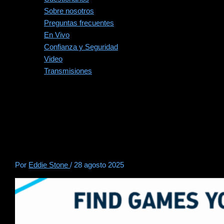
Sobre nosotros
Preguntas frecuentes
En Vivo
Confianza y Seguridad
Video
Transmisiones
Guía 2026 sobre cómo
construir un bankroll de
póker: una guía para
mejorar
Por
Eddie Stone
/
28 agosto 2025