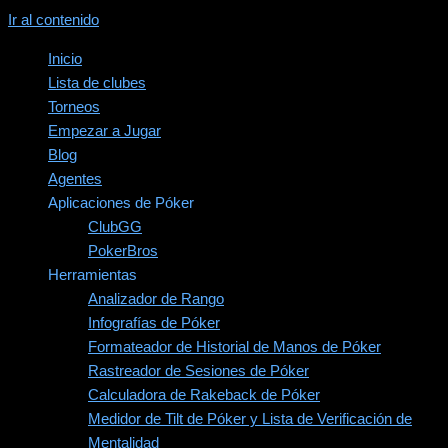
Ir al contenido
Inicio
Lista de clubes
Torneos
Empezar a Jugar
Blog
Agentes
Aplicaciones de Póker
ClubGG
PokerBros
Herramientas
Analizador de Rango
Infografías de Póker
Formateador de Historial de Manos de Póker
Rastreador de Sesiones de Póker
Calculadora de Rakeback de Póker
Medidor de Tilt de Póker y Lista de Verificación de
Mentalidad