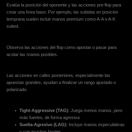
Evalúa la posición del oponente y las acciones pre-flop para
crear una línea base. Por ejemplo, las subidas en posición
temprana suelen incluir manos premium como A-A o A-K
suited.
Refinar el rango según las acciones del flop
Observa las acciones del flop como apostar o pasar para
acotar las manos posibles.
Reduce el Rango en el Turn y el River
Las acciones en calles posteriores, especialmente las
apuestas grandes, ayudan a finalizar un rango ajustado o
polarizado.
Ajustar según el tipo de jugador
Tight-Aggressive (TAG):
Juega menos manos, pero
más fuertes, de forma agresiva
Suelta-Agresivo (LAG):
Incluye manos especulativas
y con muchos faroles