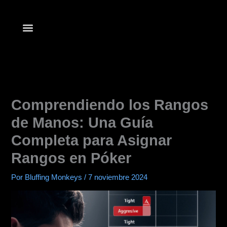
Ir
al
contenido
Lista de clubes
Empezar a Jugar
Aplicaciones de Póker
Comprendiendo los Rangos
de Manos: Una Guía
Completa para Asignar
Rangos en Póker
Por
Bluffing Monkeys
/
7 noviembre 2024